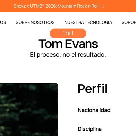
Shokz x UTMB® 2026: Mountain Rock n Roll
TOS
SOBRE NOSOTROS
NUESTRA TECNOLOGÍA
SOPO
Trail
Tom Evans
El proceso, no el resultado.
Perfil
Nacionalidad
Disciplina