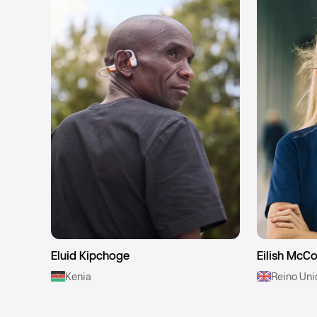
Eluid Kipchoge
Eilish McC
Kenia
Reino Un