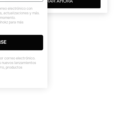
COMPRAR AHORA
rreo electrónico con
s, actualizaciones y más.
r momento.
Shokz para más
RSE
or correo electrónico.
os nuevos lanzamientos
Pro, productos