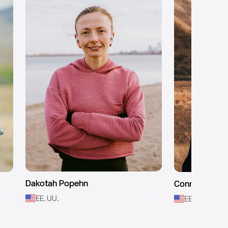
Dakotah Popehn
Conner Mantz
EE. UU.
EE. UU.