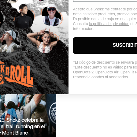
Acepto que Shokz me contacte por co
noticias sobre productos, promocione
ez.
Es posible darse de baja en cualquie
Consulta
la política de privacidad
de 
información.
SUSCRIBI
*El código de descuento se enviará p
*Este descuento no es válido para l
OpenDots 2, OpenDots Air, OpenFit 
reacondicionados ni accesorios.
: Shokz celebra la
el trail running en el
e Mont Blanc