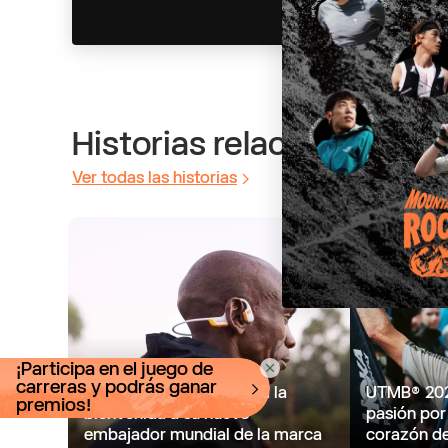
¿Tienes una cuenta?
Inicia sesión
para finalizar tus compras con mayor rapid
Historias relacionadas
Ver todas las historias
¡Participa en el juego de
carreras y podrás ganar
Eliud Kipchoge: Shokz da la
UTMB® 2025
premios!
bienvenida a su nuevo
pasión por 
embajador mundial de la marca
corazón d