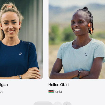
olgan
Hellen Obiri
ido
Kenia