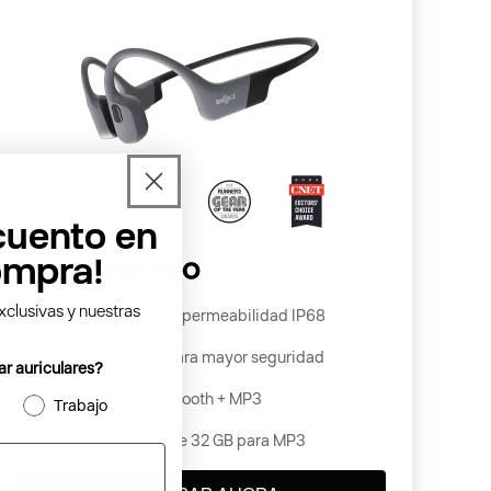
uento en
ompra!
exclusivas y nuestras
Clasificación de impermeabilidad IP68
Diseño open-ear para mayor seguridad
ar auriculares?
Modos duales Bluetooth + MP3
Trabajo
Almacenamiento de 32 GB para MP3