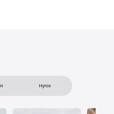
ón
Hyrox