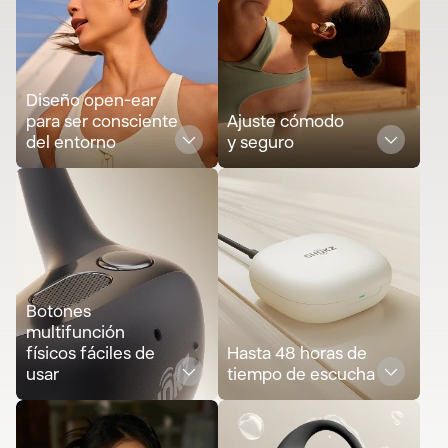
Diseño open-ear
para ser consciente
Ajuste cómodo
del entorno
y seguro
Botones
multifunción
físicos fáciles de
Hasta 48 horas de
usar
tiempo de escucha