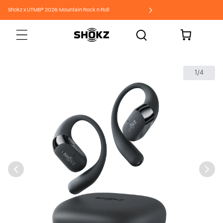
Ir
Shokz x UTMB® 2026: Mountain Rock n Roll
directamente
al contenido
Carrito
2/4