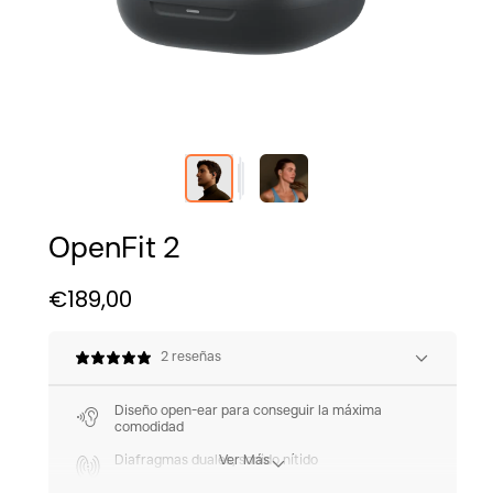
OpenFit 2
€189,00
Translation
Translation
missing:
missing:
es.products.general.regular_price
es.products.general.sale_price
2 reseñas
Diseño open-ear para conseguir la máxima
comodidad
Diafragmas duales, sonido nítido
Ver Más