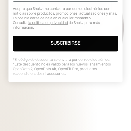
¿Tienes una cuenta?
Acepto que Shokz me contacte por correo electrónico con
Inicia sesión
para finalizar tus compras con
noticias sobre productos, promociones, actualizaciones y más.
mayor rapidez.
Es posible darse de baja en cualquier momento.
Consulta
la política de privacidad
de Shokz para más
información.
SUSCRIBIRSE
*El código de descuento se enviará por correo electrónico.
*Este descuento no es válido para los nuevos lanzamientos
OpenDots 2, OpenDots Air, OpenFit Pro, productos
reacondicionados ni accesorios.