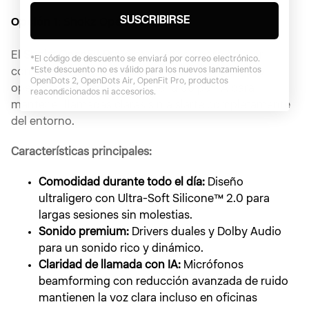
SUSCRIBIRSE
Opción 1: Shokz OpenFit Pro
El
Shokz OpenFit Pro
está diseñado para ofrecer
*El código de descuento se enviará por correo electrónico.
*Este descuento no es válido para los nuevos lanzamientos
comodidad durante todo el día. Combina diseño
OpenDots 2, OpenDots Air, OpenFit Pro, productos
open-ear con cancelación de ruido por IA para
reacondicionados ni accesorios.
mantener llamadas claras sin aislarte completamente
del entorno.
Características principales:
Comodidad durante todo el día:
Diseño
ultraligero con Ultra-Soft Silicone™ 2.0 para
largas sesiones sin molestias.
Sonido premium:
Drivers duales y Dolby Audio
para un sonido rico y dinámico.
Claridad de llamada con IA:
Micrófonos
beamforming con reducción avanzada de ruido
mantienen la voz clara incluso en oficinas