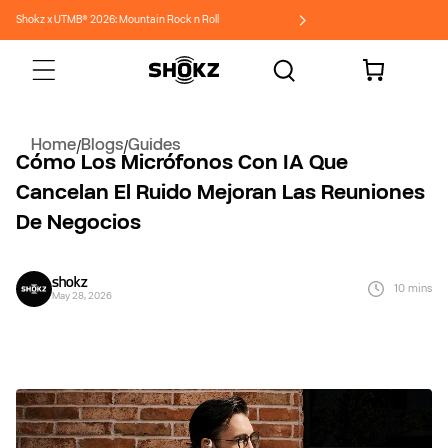
Ir
Shokz x UTMB® 2026: Mountain Rock n Roll
directamente
al contenido
Carrito
Home
Blogs
Guides
/
/
Cómo Los Micrófonos Con IA Que
Cancelan El Ruido Mejoran Las Reuniones
De Negocios
shokz
10 mins
May 28, 2026