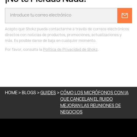
Acepto que Shokz pueda contactarme a través de correos electrónicos
directos con noticias de productos, promociones, actualizaciones y
más.
Es posible darse de baja en cualquier momento.
Por favor, consulta la
Política de Privacidad de Shokz
.
HOME
>
BLOGS
>
GUIDES
>
CÓMO LOS MICRÓFONOS CON IA
QUE CANCELAN EL RUIDO
MEJORAN LAS REUNIONES DE
NEGOCIOS